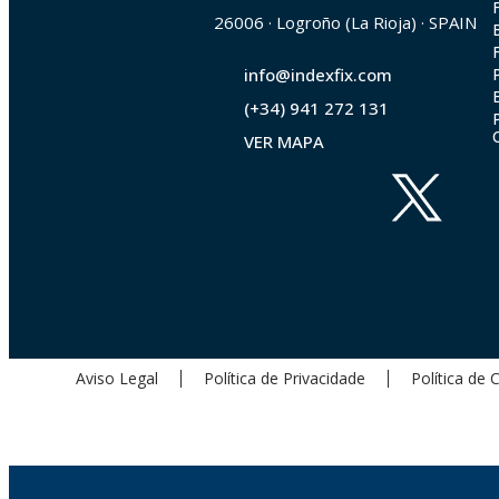
26006 · Logroño (La Rioja) · SPAIN
info@indexfix.com
(+34) 941 272 131
VER MAPA
Aviso Legal
Política de Privacidade
Política de 