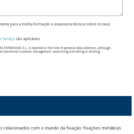
amente para a minha formação e assessoria técnica sobre os seus
 Serviço
são aplicáveis.
S EXPANSIVAS S.L, is reported at the time of personal data collection, although,
e and commercial customer management, accounting and billing or sending
 Regulation (GDPR) 2016.
 details be sent, it is done so under your sole responsibility.
 letter together with a photocopy of your ID, to P.I. La Portalada II | c/ Segador 13,
 relacionados com o mundo da fixação: fixações metálicas