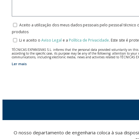
Aceito a utilização dos meus dados pessoais pelo pessoal técnico 
produtos
Li e aceito o
Aviso Legal
e a
Política de Privacidade
.
Este site é pro
TÉCNICAS EXPANSIVAS S.L. informs that the personal data provided voluntarily on this we
according to the specific case, its purpose may be any of the following: attention to y
communications, including electronic media, news and activities related to TÉCNICAS 
Ler mais
The data in our files are strictly confidential and shall be treated with the utmost con
According to Data Protection legislation, you are strongly advised not to send high-level 
The user may at any time exercise their rights of access, rectification, cancellation and
26006 | Logroño (La Rioja).
O nosso departamento de engenharia coloca à sua disposi