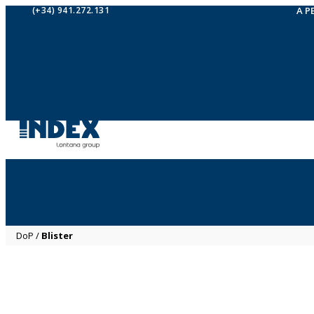
(+34) 941.272.131
A P
DoP
/
Blister