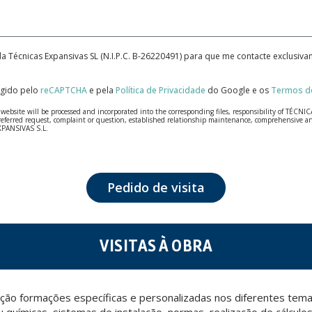
da Técnicas Expansivas SL (N.I.P.C. B-26220491) para que me contacte exclusiv
tegido pelo
reCAPTCHA
e pela
Política de Privacidade
do Google e os
Termos de
bsite will be processed and incorporated into the corresponding files, responsibility of TÉCNICA
our referred request, complaint or question, established relationship maintenance, comprehensiv
EXPANSIVAS S.L.
fidentiality and shall comply with all the requirements provided for the General Data Protection
personal data, such as those relating to health, as they are not encoded or encrypted. Should these
 opposition under the provisions of the General Data Protection Regulation (GDPR) 2016 by sending a
Pedido de visita
VISITAS À OBRA
ção formações específicas e personalizadas nos diferentes temas