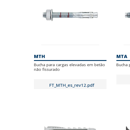
MTH
MTA
Bucha para cargas elevadas em betão
Bucha 
não fissurado
FT_MTH_es_rev12.pdf
FTA_MTHA2_es_rev6.pdf