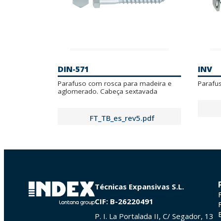
DIN-571
INV
Parafuso com rosca para madeira e
Parafus
aglomerado. Cabeça sextavada
FT_TB_es_rev5.pdf
Técnicas Expansivas S.L.
CIF: B-26220491
P. I. La Portalada II, C/ Segador, 13