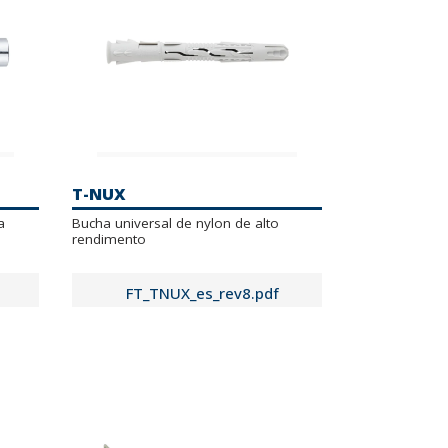
T-NUX
a
Bucha universal de nylon de alto
rendimento
FT_TNUX_es_rev8.pdf
FTA_TNUX_es_rev0.pdf