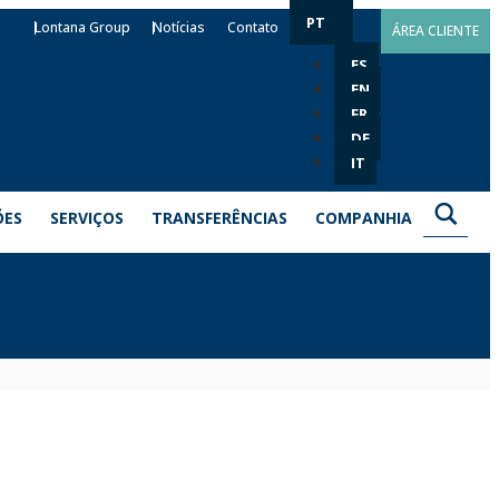
PT
Lontana Group
Notícias
Contato
ÁREA CLIENTE
ES
EN
FR
DE
IT
ÕES
SERVIÇOS
TRANSFERÊNCIAS
COMPANHIA