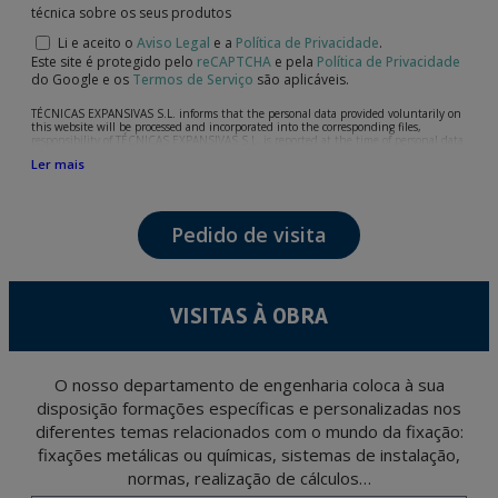
técnica sobre os seus produtos
Li e aceito o
Aviso Legal
e a
Política de Privacidade
.
Este site é protegido pelo
reCAPTCHA
e pela
Política de Privacidade
do Google e os
Termos de Serviço
são aplicáveis.
TÉCNICAS EXPANSIVAS S.L. informs that the personal data provided voluntarily on
this website will be processed and incorporated into the corresponding files,
responsibility of TÉCNICAS EXPANSIVAS S.L, is reported at the time of personal data
collection, although, according to the specific case, its purpose may be any of the
Ler mais
following: attention to your referred request, complaint or question, established
relationship maintenance, comprehensive and commercial customer management,
accounting and billing or sending communications, including electronic media,
news and activities related to TÉCNICAS EXPANSIVAS S.L.
Pedido de visita
The data in our files are strictly confidential and shall be treated with the utmost
confidentiality and shall comply with all the requirements provided for the General
Data Protection Regulation (GDPR) 2016.
According to Data Protection legislation, you are strongly advised not to send high-
level personal data, such as those relating to health, as they are not encoded or
VISITAS À OBRA
encrypted. Should these details be sent, it is done so under your sole responsibility.
The user may at any time exercise their rights of access, rectification, cancellation
and opposition under the provisions of the General Data Protection Regulation
(GDPR) 2016 by sending a letter together with a photocopy of your ID, to P.I. La
Portalada II | c/ Segador 13, 26006 | Logroño (La Rioja).
O nosso departamento de engenharia coloca à sua
disposição formações específicas e personalizadas nos
diferentes temas relacionados com o mundo da fixação:
fixações metálicas ou químicas, sistemas de instalação,
normas, realização de cálculos…