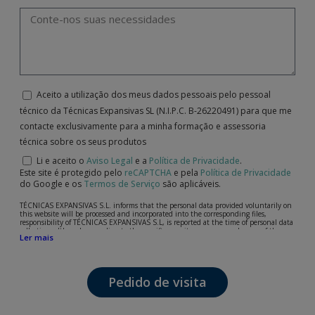
Aceito a utilização dos meus dados pessoais pelo pessoal
técnico da Técnicas Expansivas SL (N.I.P.C. B-26220491) para que me
contacte exclusivamente para a minha formação e assessoria
técnica sobre os seus produtos
Li e aceito o
Aviso Legal
e a
Política de Privacidade
.
Este site é protegido pelo
reCAPTCHA
e pela
Política de Privacidade
do Google e os
Termos de Serviço
são aplicáveis.
TÉCNICAS EXPANSIVAS S.L. informs that the personal data provided voluntarily on
this website will be processed and incorporated into the corresponding files,
responsibility of TÉCNICAS EXPANSIVAS S.L, is reported at the time of personal data
collection, although, according to the specific case, its purpose may be any of the
Ler mais
following: attention to your referred request, complaint or question, established
relationship maintenance, comprehensive and commercial customer management,
accounting and billing or sending communications, including electronic media,
news and activities related to TÉCNICAS EXPANSIVAS S.L.
Pedido de visita
The data in our files are strictly confidential and shall be treated with the utmost
confidentiality and shall comply with all the requirements provided for the General
Data Protection Regulation (GDPR) 2016.
According to Data Protection legislation, you are strongly advised not to send high-