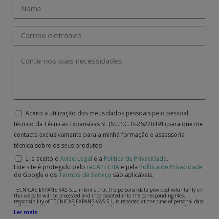
Aceito a utilização dos meus dados pessoais pelo pessoal
técnico da Técnicas Expansivas SL (N.I.P.C. B-26220491) para que me
contacte exclusivamente para a minha formação e assessoria
técnica sobre os seus produtos
Li e aceito o
Aviso Legal
e a
Política de Privacidade
.
Este site é protegido pelo
reCAPTCHA
e pela
Política de Privacidade
do Google e os
Termos de Serviço
são aplicáveis.
TÉCNICAS EXPANSIVAS S.L. informs that the personal data provided voluntarily on
this website will be processed and incorporated into the corresponding files,
responsibility of TÉCNICAS EXPANSIVAS S.L, is reported at the time of personal data
collection, although, according to the specific case, its purpose may be any of the
Ler mais
following: attention to your referred request, complaint or question, established