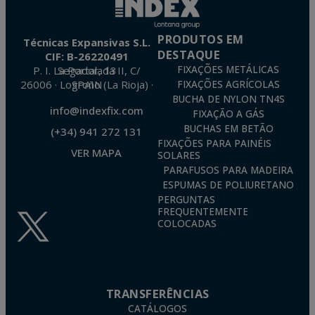
PRODUTOS EM
Técnicas Expansivas S.L.
DESTAQUE
CIF: B-26220491
P. I. La Portalada II, C/ Segador, 13
FIXAÇÕES METÁLICAS
26006 · Logroño (La Rioja) · SPAIN
FIXAÇÕES AGRÍCOLAS
BUCHA DE NYLON TN4S
info@indexfix.com
FIXAÇÃO A GÁS
BUCHAS EM BETÃO
(+34) 941 272 131
FIXAÇÕES PARA PAINÉIS
VER MAPA
SOLARES
PARAFUSOS PARA MADEIRA
ESPUMAS DE POLIURETANO
PERGUNTAS
FREQUENTEMENTE
COLOCADAS
TRANSFERÊNCIAS
CATÁLOGOS