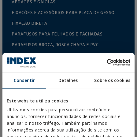
VEDAÕES E GAIOLAS
FIXAÇÕES E ACESSÓRIOS PARA PLACA DE GESSO
FIXAÇÃO DIRETA
PARAFUSOS PARA TELHADOS E FACHADAS
PARAFUSOS BROCA, ROSCA CHAPA E PVC
PARAFUSOS PARA MADEIRA
ESCÁPULAS, PITÕES/CAMARÕES E PONTAS
CONETORES PARA MADEIRA
Consentir
Detalhes
Sobre os cookies
PARAFUSOS NORMALIZADOS
BROCAS, PONTAS E ACESSÓRIOS
Este website utiliza cookies
ABRAÇADEIRAS METÁLICAS PESADAS
Utilizamos cookies para personalizar conteúdo e
anúncios, fornecer funcionalidades de redes sociais e
ABRAÇADEIRAS METÁLICAS LEVES
analisar o nosso tráfego. Também partilhamos
informações acerca da sua utilização do site com os
SISTEMAS DE PROTEÇÃO CONTRA INCÊNDIOS
nossos parceiros de redes sociais, de publicidade e de