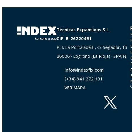
Técnicas Expansivas S.L.
CIF: B-26220491
P. I. La Portalada II, C/ Segador, 13
26006 · Logroño (La Rioja) · SPAIN
info@indexfix.com
(+34) 941 272 131
VER MAPA