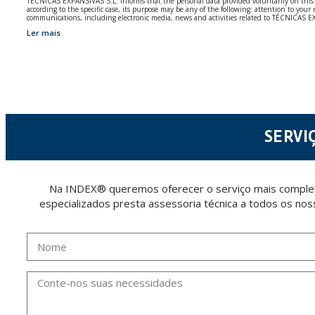
TÉCNICAS EXPANSIVAS S.L. informs that the personal data provided voluntarily on this we
according to the specific case, its purpose may be any of the following: attention to y
communications, including electronic media, news and activities related to TÉCNICAS 
Ler mais
The data in our files are strictly confidential and shall be treated with the utmost con
According to Data Protection legislation, you are strongly advised not to send high-level 
The user may at any time exercise their rights of access, rectification, cancellation and
26006 | Logroño (La Rioja).
SERVI
Na INDEX® queremos oferecer o serviço mais completo
especializados presta assessoria técnica a todos os nos