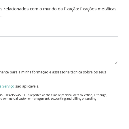
 relacionados com o mundo da fixação: fixações metálicas
s…
amente para a minha formação e assessoria técnica sobre os seus
 Serviço
são aplicáveis.
S EXPANSIVAS S.L, is reported at the time of personal data collection, although,
e and commercial customer management, accounting and billing or sending
 Regulation (GDPR) 2016.
 details be sent, it is done so under your sole responsibility.
 letter together with a photocopy of your ID, to P.I. La Portalada II | c/ Segador 13,