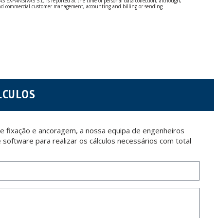
S EXPANSIVAS S.L, is reported at the time of personal data collection, although,
e and commercial customer management, accounting and billing or sending
 Regulation (GDPR) 2016.
 details be sent, it is done so under your sole responsibility.
 letter together with a photocopy of your ID, to P.I. La Portalada II | c/ Segador 13,
LCULOS
e fixação e ancoragem, a nossa equipa de engenheiros
software para realizar os cálculos necessários com total