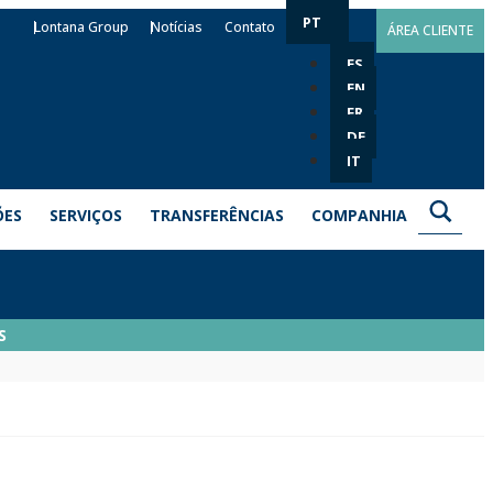
PT
Lontana Group
Notícias
Contato
ÁREA CLIENTE
ES
EN
FR
DE
IT
ÕES
SERVIÇOS
TRANSFERÊNCIAS
COMPANHIA
S