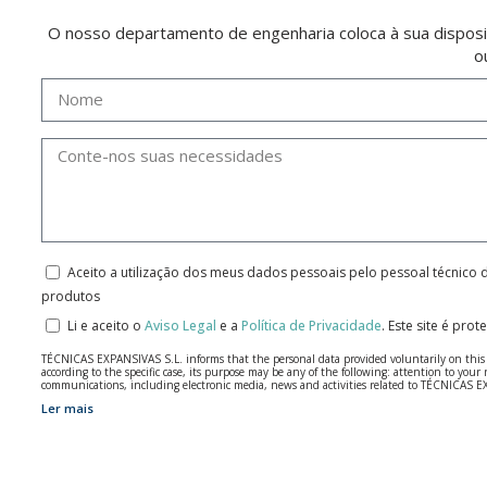
O nosso departamento de engenharia coloca à sua disposi
o
Aceito a utilização dos meus dados pessoais pelo pessoal técnico 
produtos
Li e aceito o
Aviso Legal
e a
Política de Privacidade
.
Este site é pro
TÉCNICAS EXPANSIVAS S.L. informs that the personal data provided voluntarily on this we
according to the specific case, its purpose may be any of the following: attention to y
communications, including electronic media, news and activities related to TÉCNICAS 
Ler mais
The data in our files are strictly confidential and shall be treated with the utmost con
According to Data Protection legislation, you are strongly advised not to send high-level 
The user may at any time exercise their rights of access, rectification, cancellation and
26006 | Logroño (La Rioja).