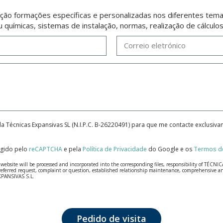
ção formações específicas e personalizadas nos diferentes temas
u químicas, sistemas de instalação, normas, realização de cálculo
da Técnicas Expansivas SL (N.I.P.C. B-26220491) para que me contacte exclusiv
tegido pelo
reCAPTCHA
e pela
Política de Privacidade
do Google e os
Termos de
bsite will be processed and incorporated into the corresponding files, responsibility of TÉCNICA
our referred request, complaint or question, established relationship maintenance, comprehensiv
EXPANSIVAS S.L.
fidentiality and shall comply with all the requirements provided for the General Data Protection
personal data, such as those relating to health, as they are not encoded or encrypted. Should these
 opposition under the provisions of the General Data Protection Regulation (GDPR) 2016 by sending a
Pedido de visita