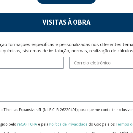
VISITAS À OBRA
ção formações específicas e personalizadas nos diferentes temas
u químicas, sistemas de instalação, normas, realização de cálculo
da Técnicas Expansivas SL (N.I.P.C. B-26220491) para que me contacte exclusiv
tegido pelo
reCAPTCHA
e pela
Política de Privacidade
do Google e os
Termos de