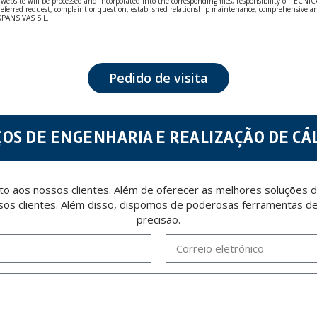
bsite will be processed and incorporated into the corresponding files, responsibility of TÉCNICA
our referred request, complaint or question, established relationship maintenance, comprehensiv
EXPANSIVAS S.L.
fidentiality and shall comply with all the requirements provided for the General Data Protection
personal data, such as those relating to health, as they are not encoded or encrypted. Should these
 opposition under the provisions of the General Data Protection Regulation (GDPR) 2016 by sending a
Pedido de visita
ÇOS DE ENGENHARIA E REALIZAÇÃO DE CÁ
 aos nossos clientes. Além de oferecer as melhores soluções d
sos clientes. Além disso, dispomos de poderosas ferramentas de 
precisão.