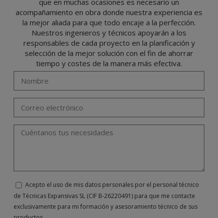
que en muchas ocasiones es necesario un
lo previsto en el Reglamento General de Protección de Datos (RGPD) de 27 de abril
de 2016 enviando una carta a su responsable de tratamiento: Valentín Gómez,
acompañamiento en obra donde nuestra experiencia es
Gerente, junto con la fotocopia de su DNI, a TÉCNICAS EXPANSIVAS SL | P.I. La
Portalada II | c/ Segador 13, 26006 | Logroño (La Rioja) o a través de la dirección de
la mejor aliada para que todo encaje a la perfección.
correo electrónico
info@indexfix.com
.
Nuestros ingenieros y técnicos apoyarán a los
responsables de cada proyecto en la planificación y
selección de la mejor solución con el fin de ahorrar
tiempo y costes de la manera más efectiva.
Acepto el uso de mis datos personales por el personal técnico
de Técnicas Expansivas SL (CIF B-26220491) para que me contacte
exclusivamente para mi formación y asesoramiento técnico de sus
productos