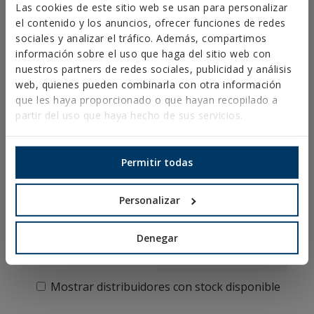
Las cookies de este sitio web se usan para personalizar
Condiciones de Venta España
el contenido y los anuncios, ofrecer funciones de redes
Canal Ético
sociales y analizar el tráfico. Además, compartimos
información sobre el uso que haga del sitio web con
nuestros partners de redes sociales, publicidad y análisis
web, quienes pueden combinarla con otra información
que les haya proporcionado o que hayan recopilado a
FP-CG 12
partir del uso que haya hecho de sus servicios.
CLAVOS
PARA
Permitir todas
PISTOLA
FP12 A
Personalizar
PÓLVORA
Denegar
COMPRAR ONLINE
COMPRAR EN
TIENDA
Mostrar distribuidores con stock disponible