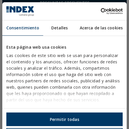
PREGUNTAS FRECUENTES
131
VER
MAPA
Consentimiento
Detalles
Acerca de las cookies
Esta página web usa cookies
Las cookies de este sitio web se usan para personalizar
el contenido y los anuncios, ofrecer funciones de redes
sociales y analizar el tráfico. Además, compartimos
información sobre el uso que haga del sitio web con
nuestros partners de redes sociales, publicidad y análisis
web, quienes pueden combinarla con otra información
que les haya proporcionado o que hayan recopilado a
partir del uso que haya hecho de sus servicios.
DESCARGAS
CATÁLOGOS
Permitir todas
FICHAS TÉCNICAS
FICHAS DE SEGURIDAD