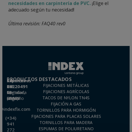
necesidades en carpintería de PVC.
¡Elige el
adecuado según tu necesidad!
Última revisión: FAQ40 rev0
PRODUCTOS DESTACADOS
Técnicas Expansivas S.L.
FIJACIONES METÁLICAS
CIF: B-26220491
FIJACIONES AGRÍCOLAS
P. I. La Portalada II, C/ Segador, 13
26006 · Logroño (La Rioja) · SPAIN
TACOS DE NYLON TN4S
FIJACIÓN A GAS
o@indexfix.com
TORNILLOS PARA HORMIGÓN
FIJACIONES PARA PLACAS SOLARES
(+34)
TORNILLOS PARA MADERA
941
ESPUMAS DE POLIURETANO
272