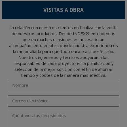
motivación para la que fueron recabados. El plazo durante el cual se conservarán los
datos personales será aquel que marque la legislación vigente y siempre durante el
VISITAS A OBRA
tiempo que medie en la prestación del servicio para el que fueron comunicados.
Se recomienda no enviar datos personales de nivel alto, según la legislación de
protección de datos, como pueden ser los relativos a salud, pues los mismos no viajan
cifrados o encriptados. De modo que si VD, los envía será de su exclusiva
responsabilidad.
La relación con nuestros clientes no finaliza con la venta
de nuestros productos. Desde INDEX® entendemos
El usuario podrá ejercer en cualquier momento sus derechos para acceder, rectificar,
oponerse, cancelarlos, limitar su tratamiento o solicitar su portabilidad con arreglo a
que en muchas ocasiones es necesario un
lo previsto en el Reglamento General de Protección de Datos (RGPD) de 27 de abril
de 2016 enviando una carta a su responsable de tratamiento: Valentín Gómez,
acompañamiento en obra donde nuestra experiencia es
Gerente, junto con la fotocopia de su DNI, a TÉCNICAS EXPANSIVAS SL | P.I. La
Portalada II | c/ Segador 13, 26006 | Logroño (La Rioja) o a través de la dirección de
la mejor aliada para que todo encaje a la perfección.
correo electrónico
info@indexfix.com
.
Nuestros ingenieros y técnicos apoyarán a los
responsables de cada proyecto en la planificación y
selección de la mejor solución con el fin de ahorrar
tiempo y costes de la manera más efectiva.