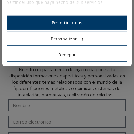
partir del uso que haya hecho de sus servicios.
CATÁLOGO ONLINE
ACCESO A DESCARGAS
Permitir todas
NOVEDADES Y PRODUCTOS DESTACADOS
Personalizar
FORMACIÓN TÉCNICA
Denegar
Nuestro departamento de ingeniería pone a tu
disposición formaciones específicas y personalizadas en
los diferentes temas relacionados con el mundo de la
fijación: fijaciones metálicas o químicas, sistemas de
instalación, normativas, realización de cálculos…