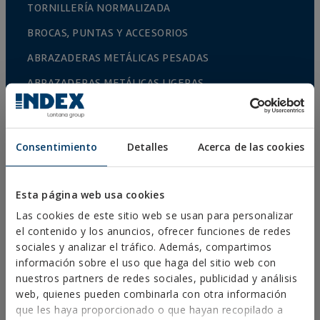
TORNILLERÍA NORMALIZADA
BROCAS, PUNTAS Y ACCESORIOS
ABRAZADERAS METÁLICAS PESADAS
ABRAZADERAS METÁLICAS LIGERAS
SISTEMAS DE PROTECCIÓN CONTRA INCENDIOS
SOPORTES PARA CANALONES
Consentimiento
Detalles
Acerca de las cookies
ABRAZADERAS PLÁSTICAS
PERFILERÍA Y SOPORTACIÓN
Esta página web usa cookies
SISTEMAS DE INSTALACIÓN Y FIJACIONES PARA
Las cookies de este sitio web se usan para personalizar
PANELES SOLARES
el contenido y los anuncios, ofrecer funciones de redes
sociales y analizar el tráfico. Además, compartimos
VARILLA ROSCADA Y ACCESORIOS DE FIJACIÓN
información sobre el uso que haga del sitio web con
FIJACIÓN PARA SANITARIOS Y CLIMATIZACIÓN
nuestros partners de redes sociales, publicidad y análisis
web, quienes pueden combinarla con otra información
AUTOSERVICIO
que les haya proporcionado o que hayan recopilado a