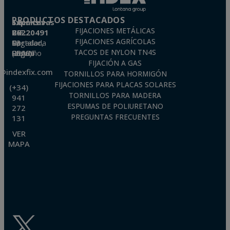
PRODUCTOS DESTACADOS
Técnicas Expansivas S.L.
FIJACIONES METÁLICAS
CIF: B-26220491
FIJACIONES AGRÍCOLAS
P. I. La Portalada II, C/ Segador, 13
26006 · Logroño (La Rioja) · SPAIN
TACOS DE NYLON TN4S
FIJACIÓN A GAS
o@indexfix.com
TORNILLOS PARA HORMIGÓN
FIJACIONES PARA PLACAS SOLARES
(+34)
TORNILLOS PARA MADERA
941
ESPUMAS DE POLIURETANO
272
PREGUNTAS FRECUENTES
131
VER
MAPA