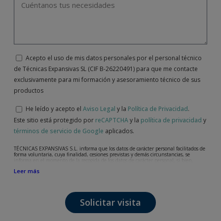
Acepto el uso de mis datos personales por el personal técnico
de Técnicas Expansivas SL (CIF B-26220491) para que me contacte
exclusivamente para mi formación y asesoramiento técnico de sus
productos
He leído y acepto el
Aviso Legal
y la
Política de Privacidad
.
Este sitio está protegido por
reCAPTCHA
y la
política de privacidad
y
términos de servicio de Google
aplicados.
TÉCNICAS EXPANSIVAS S.L. informa que los datos de carácter personal facilitados de
forma voluntaria, cuya finalidad, cesiones previstas y demás circunstancias, se
informa en el momento de la recogida de los datos de carácter personal, si bien,
según el caso concreto, su finalidad, puede ser alguna de las siguientes, la atención a
Leer más
su solicitud, queja o duda planteada, mantenimiento de la relación establecida, la
gestión integral y comercial de clientes, contabilidad y facturación o envío de
comunicaciones, incluso por medios electrónicos, de noticias y actividades
relacionadas con TÉCNICAS EXPANSIVAS S.L.
Solicitar visita
Los datos incorporados a nuestros ficheros son absolutamente confidenciales y serán
tratados con la máxima confidencialidad y cumpliendo todos los requisitos que obliga
el Reglamento General de Protección de Datos (RGPD) de 27 de abril de 2016. Los
datos quedarán registrados en nuestros ficheros por el tiempo necesario que dure la