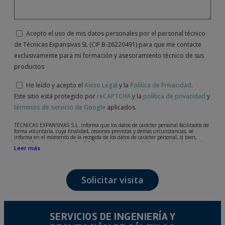
Acepto el uso de mis datos personales por el personal técnico
de Técnicas Expansivas SL (CIF B-26220491) para que me contacte
exclusivamente para mi formación y asesoramiento técnico de sus
productos
He leído y acepto el
Aviso Legal
y la
Política de Privacidad
.
Este sitio está protegido por
reCAPTCHA
y la
política de privacidad
y
términos de servicio de Google
aplicados.
TÉCNICAS EXPANSIVAS S.L. informa que los datos de carácter personal facilitados de
forma voluntaria, cuya finalidad, cesiones previstas y demás circunstancias, se
informa en el momento de la recogida de los datos de carácter personal, si bien,
según el caso concreto, su finalidad, puede ser alguna de las siguientes, la atención a
Leer más
su solicitud, queja o duda planteada, mantenimiento de la relación establecida, la
gestión integral y comercial de clientes, contabilidad y facturación o envío de
comunicaciones, incluso por medios electrónicos, de noticias y actividades
relacionadas con TÉCNICAS EXPANSIVAS S.L.
Solicitar visita
Los datos incorporados a nuestros ficheros son absolutamente confidenciales y serán
tratados con la máxima confidencialidad y cumpliendo todos los requisitos que obliga
el Reglamento General de Protección de Datos (RGPD) de 27 de abril de 2016. Los
datos quedarán registrados en nuestros ficheros por el tiempo necesario que dure la
motivación para la que fueron recabados. El plazo durante el cual se conservarán los
datos personales será aquel que marque la legislación vigente y siempre durante el
SERVICIOS DE INGENIERÍA Y
tiempo que medie en la prestación del servicio para el que fueron comunicados.