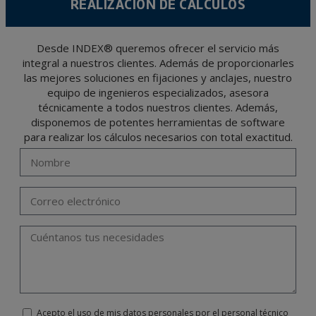
REALIZACIÓN DE CÁLCULOS
Se recomienda no enviar datos personales de nivel alto, según la legislación de
protección de datos, como pueden ser los relativos a salud, pues los mismos no viajan
cifrados o encriptados. De modo que si VD, los envía será de su exclusiva
responsabilidad.
El usuario podrá ejercer en cualquier momento sus derechos para acceder, rectificar,
Desde INDEX® queremos ofrecer el servicio más
oponerse, cancelarlos, limitar su tratamiento o solicitar su portabilidad con arreglo a
integral a nuestros clientes. Además de proporcionarles
lo previsto en el Reglamento General de Protección de Datos (RGPD) de 27 de abril
de 2016 enviando una carta a su responsable de tratamiento: Valentín Gómez,
las mejores soluciones en fijaciones y anclajes, nuestro
Gerente, junto con la fotocopia de su DNI, a TÉCNICAS EXPANSIVAS SL | P.I. La
Portalada II | c/ Segador 13, 26006 | Logroño (La Rioja) o a través de la dirección de
equipo de ingenieros especializados, asesora
correo electrónico
info@indexfix.com
.
técnicamente a todos nuestros clientes. Además,
disponemos de potentes herramientas de software
para realizar los cálculos necesarios con total exactitud.
Acepto el uso de mis datos personales por el personal técnico