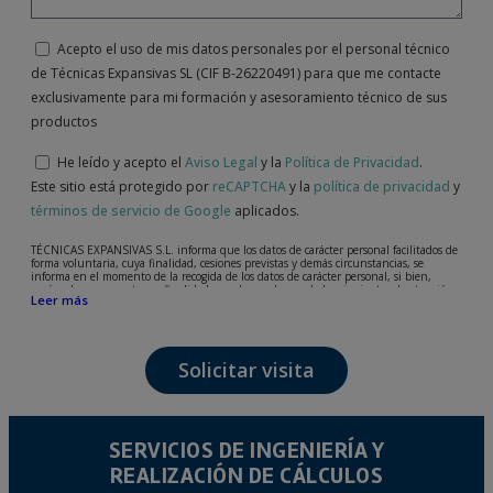
Acepto el uso de mis datos personales por el personal técnico
de Técnicas Expansivas SL (CIF B-26220491) para que me contacte
exclusivamente para mi formación y asesoramiento técnico de sus
productos
He leído y acepto el
Aviso Legal
y la
Política de Privacidad
.
Este sitio está protegido por
reCAPTCHA
y la
política de privacidad
y
términos de servicio de Google
aplicados.
TÉCNICAS EXPANSIVAS S.L. informa que los datos de carácter personal facilitados de
forma voluntaria, cuya finalidad, cesiones previstas y demás circunstancias, se
informa en el momento de la recogida de los datos de carácter personal, si bien,
según el caso concreto, su finalidad, puede ser alguna de las siguientes, la atención a
Leer más
su solicitud, queja o duda planteada, mantenimiento de la relación establecida, la
gestión integral y comercial de clientes, contabilidad y facturación o envío de
comunicaciones, incluso por medios electrónicos, de noticias y actividades
relacionadas con TÉCNICAS EXPANSIVAS S.L.
Solicitar visita
Los datos incorporados a nuestros ficheros son absolutamente confidenciales y serán
tratados con la máxima confidencialidad y cumpliendo todos los requisitos que obliga
el Reglamento General de Protección de Datos (RGPD) de 27 de abril de 2016. Los
datos quedarán registrados en nuestros ficheros por el tiempo necesario que dure la
motivación para la que fueron recabados. El plazo durante el cual se conservarán los
datos personales será aquel que marque la legislación vigente y siempre durante el
SERVICIOS DE INGENIERÍA Y
tiempo que medie en la prestación del servicio para el que fueron comunicados.
REALIZACIÓN DE CÁLCULOS
Se recomienda no enviar datos personales de nivel alto, según la legislación de
protección de datos, como pueden ser los relativos a salud, pues los mismos no viajan