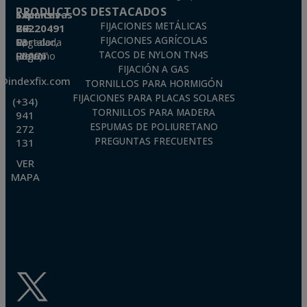
PRODUCTOS DESTACADOS
Técnicas Expansivas S.L.
FIJACIONES METÁLICAS
CIF: B-26220491
FIJACIONES AGRÍCOLAS
P. I. La Portalada II, C/ Segador, 13
26006 · Logroño (La Rioja) · SPAIN
TACOS DE NYLON TN4S
FIJACIÓN A GAS
o@indexfix.com
TORNILLOS PARA HORMIGÓN
FIJACIONES PARA PLACAS SOLARES
(+34)
TORNILLOS PARA MADERA
941
ESPUMAS DE POLIURETANO
272
PREGUNTAS FRECUENTES
131
VER
MAPA