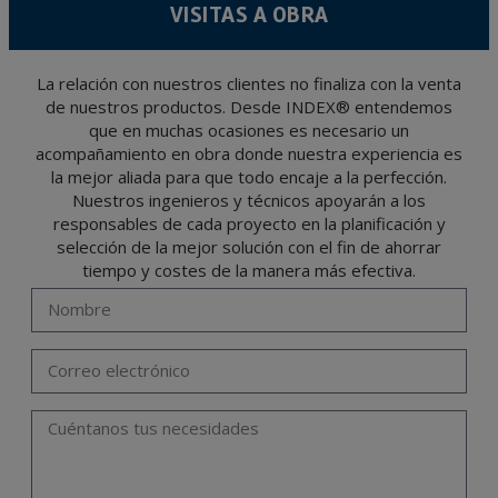
VISITAS A OBRA
tiempo que medie en la prestación del servicio para el que fueron comunicados.
Se recomienda no enviar datos personales de nivel alto, según la legislación de
protección de datos, como pueden ser los relativos a salud, pues los mismos no viajan
cifrados o encriptados. De modo que si VD, los envía será de su exclusiva
responsabilidad.
La relación con nuestros clientes no finaliza con la venta
de nuestros productos. Desde INDEX® entendemos
El usuario podrá ejercer en cualquier momento sus derechos para acceder, rectificar,
oponerse, cancelarlos, limitar su tratamiento o solicitar su portabilidad con arreglo a
que en muchas ocasiones es necesario un
lo previsto en el Reglamento General de Protección de Datos (RGPD) de 27 de abril
de 2016 enviando una carta a su responsable de tratamiento: Valentín Gómez,
acompañamiento en obra donde nuestra experiencia es
Gerente, junto con la fotocopia de su DNI, a TÉCNICAS EXPANSIVAS SL | P.I. La
Portalada II | c/ Segador 13, 26006 | Logroño (La Rioja) o a través de la dirección de
la mejor aliada para que todo encaje a la perfección.
correo electrónico
info@indexfix.com
.
Nuestros ingenieros y técnicos apoyarán a los
responsables de cada proyecto en la planificación y
selección de la mejor solución con el fin de ahorrar
tiempo y costes de la manera más efectiva.