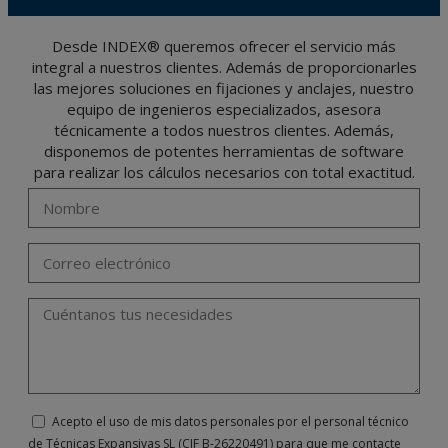
cifrados o encriptados. De modo que si VD, los envía será de su exclusiva
responsabilidad.
El usuario podrá ejercer en cualquier momento sus derechos para acceder, rectificar,
Desde INDEX® queremos ofrecer el servicio más
oponerse, cancelarlos, limitar su tratamiento o solicitar su portabilidad con arreglo a
integral a nuestros clientes. Además de proporcionarles
lo previsto en el Reglamento General de Protección de Datos (RGPD) de 27 de abril
de 2016 enviando una carta a su responsable de tratamiento: Valentín Gómez,
las mejores soluciones en fijaciones y anclajes, nuestro
Gerente, junto con la fotocopia de su DNI, a TÉCNICAS EXPANSIVAS SL | P.I. La
Portalada II | c/ Segador 13, 26006 | Logroño (La Rioja) o a través de la dirección de
equipo de ingenieros especializados, asesora
correo electrónico
info@indexfix.com
.
técnicamente a todos nuestros clientes. Además,
disponemos de potentes herramientas de software
para realizar los cálculos necesarios con total exactitud.
Acepto el uso de mis datos personales por el personal técnico
de Técnicas Expansivas SL (CIF B-26220491) para que me contacte