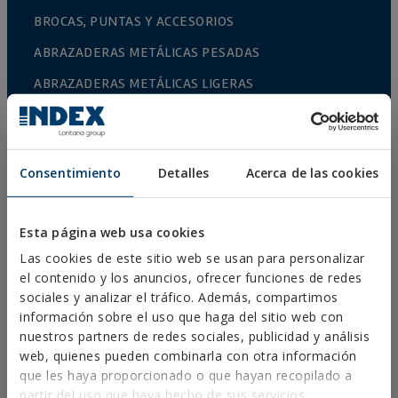
BROCAS, PUNTAS Y ACCESORIOS
ABRAZADERAS METÁLICAS PESADAS
ABRAZADERAS METÁLICAS LIGERAS
SISTEMAS DE PROTECCIÓN CONTRA INCENDIOS
SOPORTES PARA CANALONES
Consentimiento
Detalles
Acerca de las cookies
ABRAZADERAS PLÁSTICAS
PERFILERÍA Y SOPORTACIÓN
Esta página web usa cookies
SISTEMAS DE INSTALACIÓN Y FIJACIONES PARA
PANELES SOLARES
Las cookies de este sitio web se usan para personalizar
el contenido y los anuncios, ofrecer funciones de redes
VARILLA ROSCADA Y ACCESORIOS DE FIJACIÓN
sociales y analizar el tráfico. Además, compartimos
información sobre el uso que haga del sitio web con
FIJACIÓN PARA SANITARIOS Y CLIMATIZACIÓN
nuestros partners de redes sociales, publicidad y análisis
AUTOSERVICIO
web, quienes pueden combinarla con otra información
que les haya proporcionado o que hayan recopilado a
partir del uso que haya hecho de sus servicios.