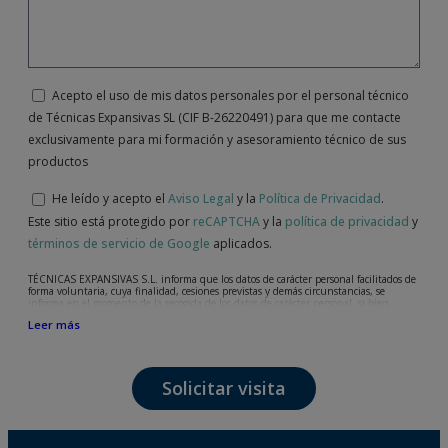
Acepto el uso de mis datos personales por el personal técnico
de Técnicas Expansivas SL (CIF B-26220491) para que me contacte
exclusivamente para mi formación y asesoramiento técnico de sus
productos
He leído y acepto el
Aviso Legal
y la
Política de Privacidad
.
Este sitio está protegido por
reCAPTCHA
y la
política de privacidad
y
términos de servicio de Google
aplicados.
TÉCNICAS EXPANSIVAS S.L. informa que los datos de carácter personal facilitados de
forma voluntaria, cuya finalidad, cesiones previstas y demás circunstancias, se
informa en el momento de la recogida de los datos de carácter personal, si bien,
según el caso concreto, su finalidad, puede ser alguna de las siguientes, la atención a
Leer más
su solicitud, queja o duda planteada, mantenimiento de la relación establecida, la
gestión integral y comercial de clientes, contabilidad y facturación o envío de
comunicaciones, incluso por medios electrónicos, de noticias y actividades
relacionadas con TÉCNICAS EXPANSIVAS S.L.
Solicitar visita
Los datos incorporados a nuestros ficheros son absolutamente confidenciales y serán
tratados con la máxima confidencialidad y cumpliendo todos los requisitos que obliga
el Reglamento General de Protección de Datos (RGPD) de 27 de abril de 2016. Los
datos quedarán registrados en nuestros ficheros por el tiempo necesario que dure la
motivación para la que fueron recabados. El plazo durante el cual se conservarán los
datos personales será aquel que marque la legislación vigente y siempre durante el