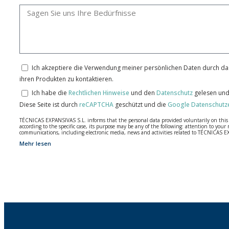
Ich akzeptiere die Verwendung meiner persönlichen Daten durch das
ihren Produkten zu kontaktieren.
Ich habe die
Rechtlichen Hinweise
und den
Datenschutz
gelesen und
Diese Seite ist durch
reCAPTCHA
geschützt und die
Google Datenschutz
TÉCNICAS EXPANSIVAS S.L. informs that the personal data provided voluntarily on this we
according to the specific case, its purpose may be any of the following: attention to y
communications, including electronic media, news and activities related to TÉCNICAS 
Mehr lesen
The data in our files are strictly confidential and shall be treated with the utmost con
According to Data Protection legislation, you are strongly advised not to send high-level 
The user may at any time exercise their rights of access, rectification, cancellation and
26006 | Logroño (La Rioja).