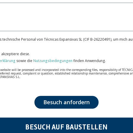
 technische Personal von Técnicas Expansivas SL (CIF B-26220491), um mich aus
 akzeptiere diese.
erklärung
sowie die
Nutzungsbedingungen
finden Anwendung.
bsite will be processed and incorporated into the corresponding files, responsibility of TÉCNICA
our referred request, complaint or question, established relationship maintenance, comprehensiv
EXPANSIVAS S.L.
fidentiality and shall comply with all the requirements provided for the General Data Protection
personal data, such as those relating to health, as they are not encoded or encrypted. Should these
 opposition under the provisions of the General Data Protection Regulation (GDPR) 2016 by sending a
Besuch anfordern
BESUCH AUF BAUSTELLEN