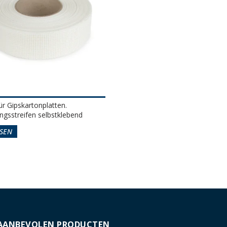
ür Gipskartonplatten.
gsstreifen selbstklebend
SEN
AANBEVOLEN PRODUCTEN