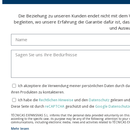
Die Beziehung zu unseren Kunden endet nicht mit dem Ve
begleiten, wo unsere Erfahrung die Garantie dafür ist, da
und Auswa
Ich akzeptiere die Verwendung meiner persönlichen Daten durch das
ihren Produkten zu kontaktieren.
Ich habe die
Rechtlichen Hinweise
und den
Datenschutz
gelesen und
Diese Seite ist durch
reCAPTCHA
geschützt und die
Google Datenschutz
TÉCNICAS EXPANSIVAS S.L. informs that the personal data provided voluntarily on this we
according to the specific case, its purpose may be any of the following: attention to y
communications, including electronic media, news and activities related to TÉCNICAS 
Mehr lesen
The data in our files are strictly confidential and shall be treated with the utmost con