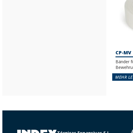
CP-MV
Bänder f
Bewehrun
MEHR LE
Técnicas Expansivas S.L.