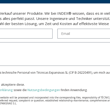
rkauf unserer Produkte. Wir bei INDEX® wissen, dass es in viele
ss alles perfekt passt. Unsere Ingenieure und Techniker unterstüt
hl der besten Lösung, um Zeit und Kosten auf effektivste Weise 
 technische Personal von Técnicas Expansivas SL (CIF B-26220491), um mich aus
 akzeptiere diese.
erklärung
sowie die
Nutzungsbedingungen
finden Anwendung.
bsite will be processed and incorporated into the corresponding files, responsibility of TÉCNICA
our referred request, complaint or question, established relationship maintenance, comprehensiv
EXPANSIVAS S.L.
fidentiality and shall comply with all the requirements provided for the General Data Protection