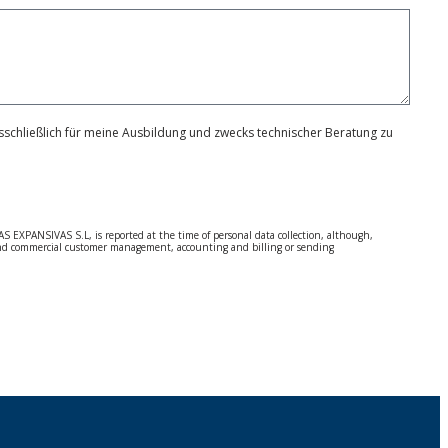
schließlich für meine Ausbildung und zwecks technischer Beratung zu
S EXPANSIVAS S.L, is reported at the time of personal data collection, although,
e and commercial customer management, accounting and billing or sending
 Regulation (GDPR) 2016.
 details be sent, it is done so under your sole responsibility.
 letter together with a photocopy of your ID, to P.I. La Portalada II | c/ Segador 13,