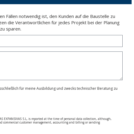
n Fällen notwendig ist, den Kunden auf die Baustelle zu
zen die Verantwortlichen für jedes Projekt bei der Planung
zu sparen.
schließlich für meine Ausbildung und zwecks technischer Beratung zu
S EXPANSIVAS S.L, is reported at the time of personal data collection, although,
e and commercial customer management, accounting and billing or sending
 Regulation (GDPR) 2016.