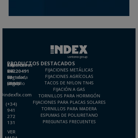
PRODUCTOS DESTACADOS
Técnicas Expansivas S.L.
FIJACIONES METÁLICAS
CIF: B-26220491
FIJACIONES AGRÍCOLAS
P. I. La Portalada II, C/ Segador, 13
26006 · Logroño (La Rioja) · SPAIN
TACOS DE NYLON TN4S
FIJACIÓN A GAS
o@indexfix.com
TORNILLOS PARA HORMIGÓN
FIJACIONES PARA PLACAS SOLARES
(+34)
TORNILLOS PARA MADERA
941
ESPUMAS DE POLIURETANO
272
PREGUNTAS FRECUENTES
131
VER
MAPA