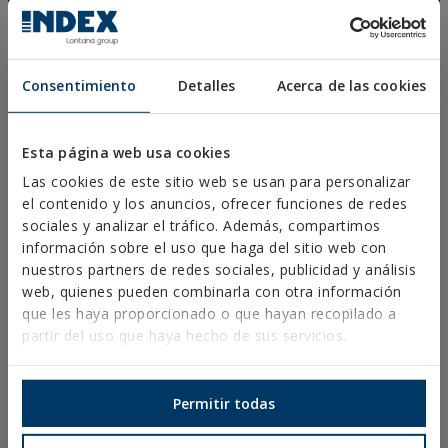
DOCUMENTOS CAD
RECURSOS CYPE
Consentimiento
Detalles
Acerca de las cookies
Aviso Legal
Esta página web usa cookies
Política de Privacidad
Las cookies de este sitio web se usan para personalizar
Política de Cookies
el contenido y los anuncios, ofrecer funciones de redes
Condiciones de Venta España
sociales y analizar el tráfico. Además, compartimos
Canal Ético
información sobre el uso que haga del sitio web con
nuestros partners de redes sociales, publicidad y análisis
web, quienes pueden combinarla con otra información
que les haya proporcionado o que hayan recopilado a
partir del uso que haya hecho de sus servicios.
PRODUCTOS
Permitir todas
FIJACIONES METÁLICAS