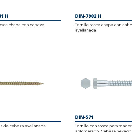
81 H
DIN-7982 H
 rosca chapa con cabeza
Tornillo rosca chapa con cab
avellanada
DIN-571
os de cabeza avellanada
Tornillo con rosca para mader
aglomerado. Cabeza hexago