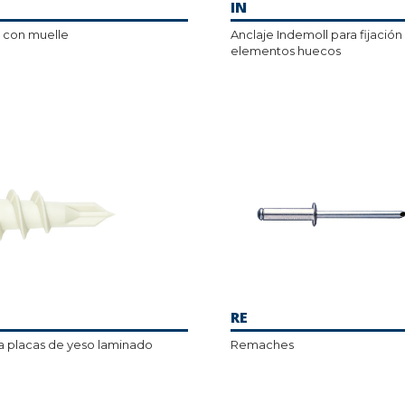
IN
a con muelle
Anclaje Indemoll para fijación
elementos huecos
RE
a placas de yeso laminado
Remaches