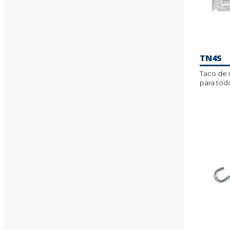
TN4S
Taco de 
para tod