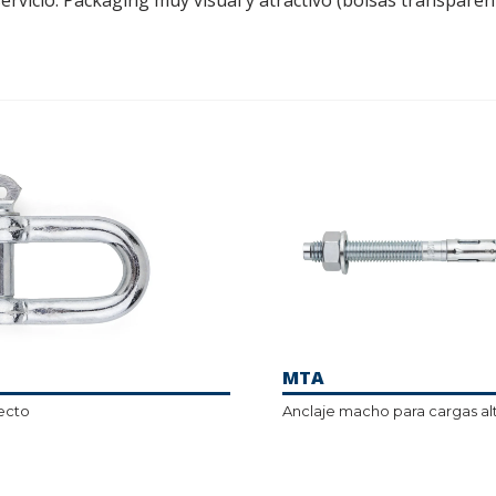
rvicio. Packaging muy visual y atractivo (bolsas transparen
MTA
recto
Anclaje macho para cargas al