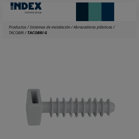
NOVEDADES Y DESTACADOS
LONTANA GROUP
Productos
/
Sistemas de instalación
/
Abrazaderas plásticas
/
TACOBRI
/
TACOBRI G