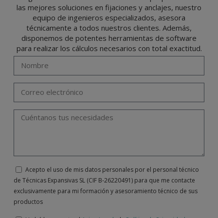
de 2016 enviando una carta a su responsable de tratamiento: Valentín Gómez,
las mejores soluciones en fijaciones y anclajes, nuestro
Gerente, junto con la fotocopia de su DNI, a TÉCNICAS EXPANSIVAS SL | P.I. La
Portalada II | c/ Segador 13, 26006 | Logroño (La Rioja) o a través de la dirección de
equipo de ingenieros especializados, asesora
correo electrónico
info@indexfix.com
.
técnicamente a todos nuestros clientes. Además,
disponemos de potentes herramientas de software
para realizar los cálculos necesarios con total exactitud.
Acepto el uso de mis datos personales por el personal técnico
de Técnicas Expansivas SL (CIF B-26220491) para que me contacte
exclusivamente para mi formación y asesoramiento técnico de sus
productos