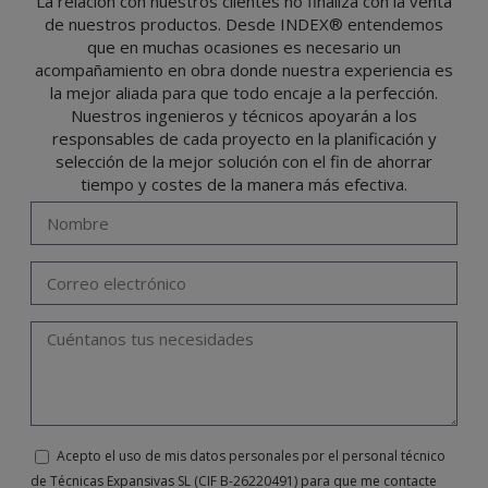
La relación con nuestros clientes no finaliza con la venta
de nuestros productos. Desde INDEX® entendemos
El usuario podrá ejercer en cualquier momento sus derechos para acceder, rectificar,
oponerse, cancelarlos, limitar su tratamiento o solicitar su portabilidad con arreglo a
que en muchas ocasiones es necesario un
lo previsto en el Reglamento General de Protección de Datos (RGPD) de 27 de abril
de 2016 enviando una carta a su responsable de tratamiento: Valentín Gómez,
acompañamiento en obra donde nuestra experiencia es
Gerente, junto con la fotocopia de su DNI, a TÉCNICAS EXPANSIVAS SL | P.I. La
Portalada II | c/ Segador 13, 26006 | Logroño (La Rioja) o a través de la dirección de
la mejor aliada para que todo encaje a la perfección.
correo electrónico
info@indexfix.com
.
Nuestros ingenieros y técnicos apoyarán a los
responsables de cada proyecto en la planificación y
selección de la mejor solución con el fin de ahorrar
tiempo y costes de la manera más efectiva.
Acepto el uso de mis datos personales por el personal técnico
de Técnicas Expansivas SL (CIF B-26220491) para que me contacte