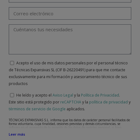
Acepto el uso de mis datos personales por el personal técnico
de Técnicas Expansivas SL (CIF B-26220491) para que me contacte
exclusivamente para mi formación y asesoramiento técnico de sus
productos
He leído y acepto el
Aviso Legal
y la
Política de Privacidad
.
Este sitio está protegido por
reCAPTCHA
y la
política de privacidad
y
términos de servicio de Google
aplicados.
TÉCNICAS EXPANSIVAS S.L. informa que los datos de carácter personal facilitados de
forma voluntaria, cuya finalidad, cesiones previstas y demás circunstancias, se
informa en el momento de la recogida de los datos de carácter personal, si bien,
según el caso concreto, su finalidad, puede ser alguna de las siguientes, la atención a
Leer más
su solicitud, queja o duda planteada, mantenimiento de la relación establecida, la
gestión integral y comercial de clientes, contabilidad y facturación o envío de