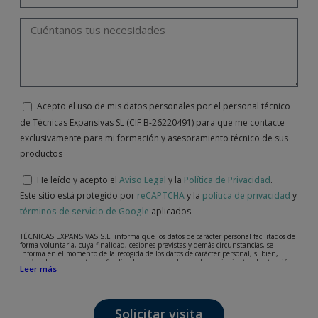
Acepto el uso de mis datos personales por el personal técnico
de Técnicas Expansivas SL (CIF B-26220491) para que me contacte
exclusivamente para mi formación y asesoramiento técnico de sus
productos
He leído y acepto el
Aviso Legal
y la
Política de Privacidad
.
Este sitio está protegido por
reCAPTCHA
y la
política de privacidad
y
términos de servicio de Google
aplicados.
TÉCNICAS EXPANSIVAS S.L. informa que los datos de carácter personal facilitados de
forma voluntaria, cuya finalidad, cesiones previstas y demás circunstancias, se
informa en el momento de la recogida de los datos de carácter personal, si bien,
según el caso concreto, su finalidad, puede ser alguna de las siguientes, la atención a
Leer más
su solicitud, queja o duda planteada, mantenimiento de la relación establecida, la
gestión integral y comercial de clientes, contabilidad y facturación o envío de
comunicaciones, incluso por medios electrónicos, de noticias y actividades
relacionadas con TÉCNICAS EXPANSIVAS S.L.
Solicitar visita
Los datos incorporados a nuestros ficheros son absolutamente confidenciales y serán