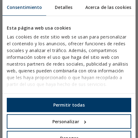
DOP
Consentimiento
Detalles
Acerca de las cookies
SOFTWARE
DOCUMENTOS CAD
RECURSOS CYPE
Esta página web usa cookies
Las cookies de este sitio web se usan para personalizar
el contenido y los anuncios, ofrecer funciones de redes
sociales y analizar el tráfico. Además, compartimos
Aviso Legal
información sobre el uso que haga del sitio web con
Política de Privacidad
nuestros partners de redes sociales, publicidad y análisis
Política de Cookies
web, quienes pueden combinarla con otra información
Condiciones de Venta España
que les haya proporcionado o que hayan recopilado a
partir del uso que haya hecho de sus servicios.
Canal Ético
Permitir todas
BN-VE
Personalizar
BRIDAS DE