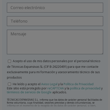
Acepto el uso de mis datos personales por el personal técnico
de Técnicas Expansivas SL (CIF B-26220491) para que me contacte
exclusivamente para mi formación y asesoramiento técnico de sus
productos
He leído y acepto el
Aviso Legal
y la
Política de Privacidad
Este sitio está protegido por
reCAPTCHA
y la
política de privacidad
y
términos de servicio de Google
aplicados.
TÉCNICAS EXPANSIVAS S.L. informa que los datos de carácter personal facilitados de
forma voluntaria, cuya finalidad, cesiones previstas y demás circunstancias, se
informa en el momento de la recogida de los datos de carácter personal, si bien,
según el caso concreto, su finalidad, puede ser alguna de las siguientes, la atención a