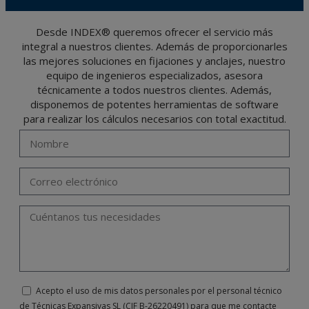
cifrados o encriptados. De modo que si VD, los envía será de su exclusiva
responsabilidad.
El usuario podrá ejercer en cualquier momento sus derechos para acceder, rectificar,
Desde INDEX® queremos ofrecer el servicio más
oponerse, cancelarlos, limitar su tratamiento o solicitar su portabilidad con arreglo a
integral a nuestros clientes. Además de proporcionarles
lo previsto en el Reglamento General de Protección de Datos (RGPD) de 27 de abril
de 2016 enviando una carta a su responsable de tratamiento: Valentín Gómez,
las mejores soluciones en fijaciones y anclajes, nuestro
Gerente, junto con la fotocopia de su DNI, a TÉCNICAS EXPANSIVAS SL | P.I. La
Portalada II | c/ Segador 13, 26006 | Logroño (La Rioja) o a través de la dirección de
equipo de ingenieros especializados, asesora
correo electrónico
info@indexfix.com
.
técnicamente a todos nuestros clientes. Además,
disponemos de potentes herramientas de software
para realizar los cálculos necesarios con total exactitud.
Acepto el uso de mis datos personales por el personal técnico
de Técnicas Expansivas SL (CIF B-26220491) para que me contacte