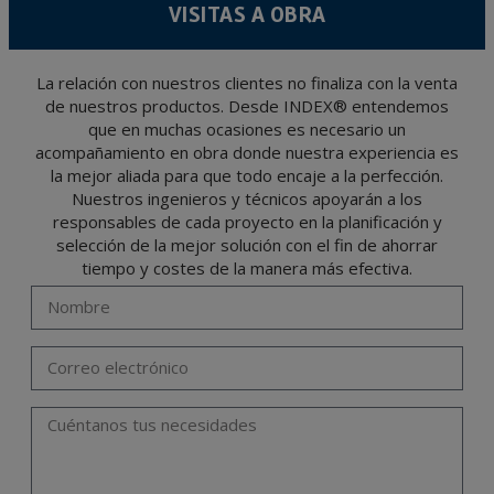
VISITAS A OBRA
tiempo que medie en la prestación del servicio para el que fueron comunicados.
Se recomienda no enviar datos personales de nivel alto, según la legislación de
protección de datos, como pueden ser los relativos a salud, pues los mismos no viajan
cifrados o encriptados. De modo que si VD, los envía será de su exclusiva
responsabilidad.
La relación con nuestros clientes no finaliza con la venta
de nuestros productos. Desde INDEX® entendemos
El usuario podrá ejercer en cualquier momento sus derechos para acceder, rectificar,
oponerse, cancelarlos, limitar su tratamiento o solicitar su portabilidad con arreglo a
que en muchas ocasiones es necesario un
lo previsto en el Reglamento General de Protección de Datos (RGPD) de 27 de abril
de 2016 enviando una carta a su responsable de tratamiento: Valentín Gómez,
acompañamiento en obra donde nuestra experiencia es
Gerente, junto con la fotocopia de su DNI, a TÉCNICAS EXPANSIVAS SL | P.I. La
Portalada II | c/ Segador 13, 26006 | Logroño (La Rioja) o a través de la dirección de
la mejor aliada para que todo encaje a la perfección.
correo electrónico
info@indexfix.com
.
Nuestros ingenieros y técnicos apoyarán a los
responsables de cada proyecto en la planificación y
selección de la mejor solución con el fin de ahorrar
tiempo y costes de la manera más efectiva.