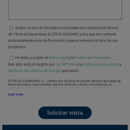
Acepto el uso de mis datos personales por el personal técnico
de Técnicas Expansivas SL (CIF B-26220491) para que me contacte
exclusivamente para mi formación y asesoramiento técnico de sus
productos
He leído y acepto el
Aviso Legal
y la
Política de Privacidad
.
Este sitio está protegido por
reCAPTCHA
y la
política de privacidad
y
términos de servicio de Google
aplicados.
TÉCNICAS EXPANSIVAS S.L. informa que los datos de carácter personal facilitados de
forma voluntaria, cuya finalidad, cesiones previstas y demás circunstancias, se
informa en el momento de la recogida de los datos de carácter personal, si bien,
según el caso concreto, su finalidad, puede ser alguna de las siguientes, la atención a
Leer más
su solicitud, queja o duda planteada, mantenimiento de la relación establecida, la
gestión integral y comercial de clientes, contabilidad y facturación o envío de
comunicaciones, incluso por medios electrónicos, de noticias y actividades
relacionadas con TÉCNICAS EXPANSIVAS S.L.
Solicitar visita
Los datos incorporados a nuestros ficheros son absolutamente confidenciales y serán
tratados con la máxima confidencialidad y cumpliendo todos los requisitos que obliga
el Reglamento General de Protección de Datos (RGPD) de 27 de abril de 2016. Los
datos quedarán registrados en nuestros ficheros por el tiempo necesario que dure la
motivación para la que fueron recabados. El plazo durante el cual se conservarán los
datos personales será aquel que marque la legislación vigente y siempre durante el