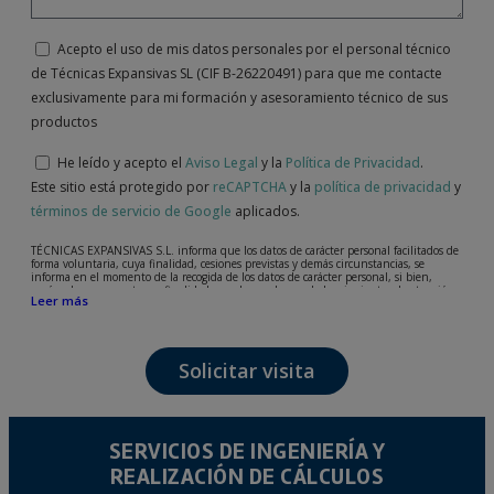
Acepto el uso de mis datos personales por el personal técnico
de Técnicas Expansivas SL (CIF B-26220491) para que me contacte
exclusivamente para mi formación y asesoramiento técnico de sus
productos
He leído y acepto el
Aviso Legal
y la
Política de Privacidad
.
Este sitio está protegido por
reCAPTCHA
y la
política de privacidad
y
términos de servicio de Google
aplicados.
TÉCNICAS EXPANSIVAS S.L. informa que los datos de carácter personal facilitados de
forma voluntaria, cuya finalidad, cesiones previstas y demás circunstancias, se
informa en el momento de la recogida de los datos de carácter personal, si bien,
según el caso concreto, su finalidad, puede ser alguna de las siguientes, la atención a
Leer más
su solicitud, queja o duda planteada, mantenimiento de la relación establecida, la
gestión integral y comercial de clientes, contabilidad y facturación o envío de
comunicaciones, incluso por medios electrónicos, de noticias y actividades
relacionadas con TÉCNICAS EXPANSIVAS S.L.
Solicitar visita
Los datos incorporados a nuestros ficheros son absolutamente confidenciales y serán
tratados con la máxima confidencialidad y cumpliendo todos los requisitos que obliga
el Reglamento General de Protección de Datos (RGPD) de 27 de abril de 2016. Los
datos quedarán registrados en nuestros ficheros por el tiempo necesario que dure la
motivación para la que fueron recabados. El plazo durante el cual se conservarán los
datos personales será aquel que marque la legislación vigente y siempre durante el
SERVICIOS DE INGENIERÍA Y
tiempo que medie en la prestación del servicio para el que fueron comunicados.
REALIZACIÓN DE CÁLCULOS
Se recomienda no enviar datos personales de nivel alto, según la legislación de
protección de datos, como pueden ser los relativos a salud, pues los mismos no viajan