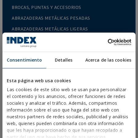
BROCAS, PUNTAS Y ACCESORIOS
ABRAZADERAS METÁLICAS PESADAS
ABRAZADERAS METÁLICAS LIGERAS
SISTEMAS DE PROTECCIÓN CONTRA INCENDIOS
SOPORTES PARA CANALONES
Consentimiento
Detalles
Acerca de las cookies
ABRAZADERAS PLÁSTICAS
PERFILERÍA Y SOPORTACIÓN
Esta página web usa cookies
SISTEMAS DE INSTALACIÓN Y FIJACIONES PARA
PANELES SOLARES
Las cookies de este sitio web se usan para personalizar
el contenido y los anuncios, ofrecer funciones de redes
VARILLA ROSCADA Y ACCESORIOS DE FIJACIÓN
sociales y analizar el tráfico. Además, compartimos
información sobre el uso que haga del sitio web con
FIJACIÓN PARA SANITARIOS Y CLIMATIZACIÓN
nuestros partners de redes sociales, publicidad y análisis
AUTOSERVICIO
web, quienes pueden combinarla con otra información
que les haya proporcionado o que hayan recopilado a
partir del uso que haya hecho de sus servicios.