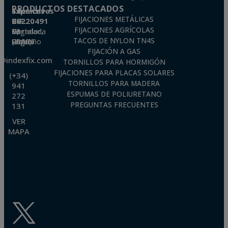
PRODUCTOS DESTACADOS
Técnicas Expansivas S.L.
FIJACIONES METÁLICAS
CIF: B-26220491
FIJACIONES AGRÍCOLAS
P. I. La Portalada II, C/ Segador, 13
26006 · Logroño (La Rioja) · SPAIN
TACOS DE NYLON TN4S
FIJACIÓN A GAS
o@indexfix.com
TORNILLOS PARA HORMIGÓN
FIJACIONES PARA PLACAS SOLARES
(+34)
TORNILLOS PARA MADERA
941
ESPUMAS DE POLIURETANO
272
PREGUNTAS FRECUENTES
131
VER
MAPA