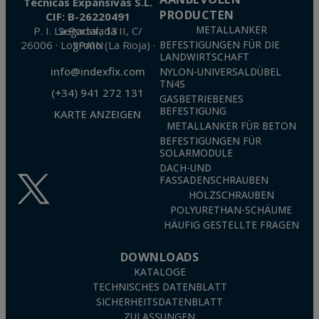
Técnicas Expansivas S.L.
PRODUCTEN
CIF: B-26220491
P. I. La Portalada II, C/ Segador, 13
METALLANKER
26006 · Logroño (La Rioja) · SPAIN
BEFESTIGUNGEN FÜR DIE
LANDWIRTSCHAFT
info@indexfix.com
NYLON-UNIVERSALDÜBEL
TN4S
(+34) 941 272 131
GASBETRIEBENES
BEFESTIGUNG
KARTE ANZEIGEN
METALLANKER FÜR BETON
BEFESTIGUNGEN FÜR
SOLARMODULE
DACH-UND
FASSADENSCHRAUBEN
HOLZSCHRAUBEN
POLYURETHAN-SCHÄUME
HÄUFIG GESTELLTE FRAGEN
DOWNLOADS
KATALOGE
TECHNISCHES DATENBLATT
SICHERHEITSDATENBLATT
ZULASSUNGEN