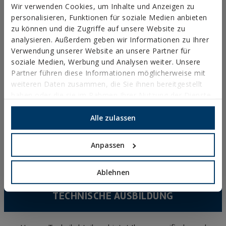
Wir verwenden Cookies, um Inhalte und Anzeigen zu
PROFILE, SCHIENEN UND GRUNDANBINDUNGEN
personalisieren, Funktionen für soziale Medien anbieten
zu können und die Zugriffe auf unsere Website zu
INSTALLATIONSSYSTEME UND BEFESTIGUNGEN FÜR
analysieren. Außerdem geben wir Informationen zu Ihrer
SOLARMODULE
Verwendung unserer Website an unsere Partner für
GEWINDESTANGEN UND BEFESTIGUNGSZUBEHÖR
soziale Medien, Werbung und Analysen weiter. Unsere
Partner führen diese Informationen möglicherweise mit
SANITÄR-UND KLIMAANLAGENBEFESTIGUNG
weiteren Daten zusammen, die Sie ihnen bereitgestellt
DIY
haben oder die sie im Rahmen Ihrer Nutzung der Dienste
gesammelt haben.
Alle zulassen
ONLINE-KATALOG
ZUGRIFF ZU DOWNLOADS
Anpassen
NEUHEITEN UND HIGHLIGHTS
Ablehnen
TECHNISCHE AUSBILDUNG