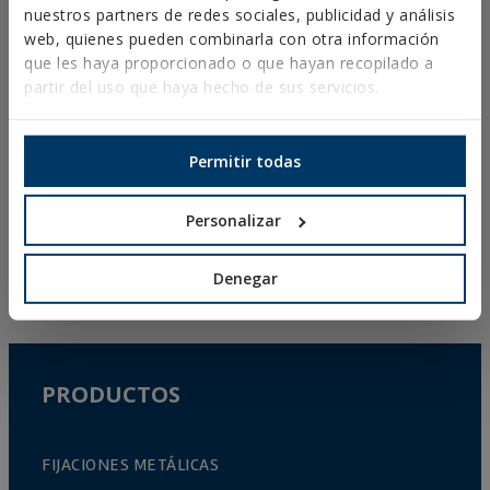
DOCUMENTOS CAD
nuestros partners de redes sociales, publicidad y análisis
RECURSOS CYPE
web, quienes pueden combinarla con otra información
que les haya proporcionado o que hayan recopilado a
partir del uso que haya hecho de sus servicios.
Aviso Legal
Permitir todas
Política de Privacidad
Política de Cookies
Personalizar
Condiciones de Venta España
Canal Ético
Denegar
PRODUCTOS
FIJACIONES METÁLICAS