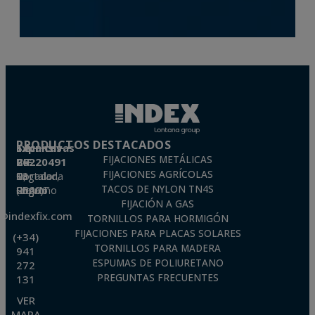
PRODUCTOS DESTACADOS
Técnicas Expansivas S.L.
FIJACIONES METÁLICAS
CIF: B-26220491
FIJACIONES AGRÍCOLAS
P. I. La Portalada II, C/ Segador, 13
26006 · Logroño (La Rioja) · SPAIN
TACOS DE NYLON TN4S
FIJACIÓN A GAS
o@indexfix.com
TORNILLOS PARA HORMIGÓN
FIJACIONES PARA PLACAS SOLARES
(+34)
TORNILLOS PARA MADERA
941
ESPUMAS DE POLIURETANO
272
PREGUNTAS FRECUENTES
131
VER
MAPA