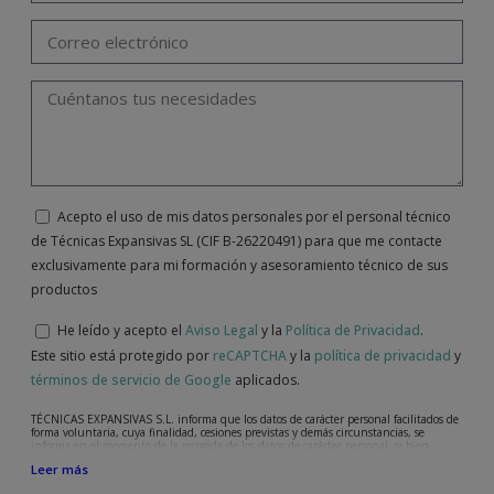
Acepto el uso de mis datos personales por el personal técnico
de Técnicas Expansivas SL (CIF B-26220491) para que me contacte
exclusivamente para mi formación y asesoramiento técnico de sus
productos
He leído y acepto el
Aviso Legal
y la
Política de Privacidad
.
Este sitio está protegido por
reCAPTCHA
y la
política de privacidad
y
términos de servicio de Google
aplicados.
TÉCNICAS EXPANSIVAS S.L. informa que los datos de carácter personal facilitados de
forma voluntaria, cuya finalidad, cesiones previstas y demás circunstancias, se
informa en el momento de la recogida de los datos de carácter personal, si bien,
según el caso concreto, su finalidad, puede ser alguna de las siguientes, la atención a
Leer más
su solicitud, queja o duda planteada, mantenimiento de la relación establecida, la
gestión integral y comercial de clientes, contabilidad y facturación o envío de