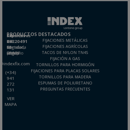
PRODUCTOS DESTACADOS
Técnicas Expansivas S.L.
FIJACIONES METÁLICAS
CIF: B-26220491
FIJACIONES AGRÍCOLAS
P. I. La Portalada II, C/ Segador, 13
26006 · Logroño (La Rioja) · SPAIN
TACOS DE NYLON TN4S
FIJACIÓN A GAS
o@indexfix.com
TORNILLOS PARA HORMIGÓN
FIJACIONES PARA PLACAS SOLARES
(+34)
TORNILLOS PARA MADERA
941
ESPUMAS DE POLIURETANO
272
PREGUNTAS FRECUENTES
131
VER
MAPA