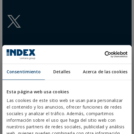
DESCARGAS
Consentimiento
Detalles
Acerca de las cookies
CATÁLOGOS
FICHAS TÉCNICAS
FICHAS DE SEGURIDAD
HOMOLOGACIONES
Esta página web usa cookies
DOP
Las cookies de este sitio web se usan para personalizar
SOFTWARE
el contenido y los anuncios, ofrecer funciones de redes
DOCUMENTOS CAD
sociales y analizar el tráfico. Además, compartimos
RECURSOS CYPE
información sobre el uso que haga del sitio web con
nuestros partners de redes sociales, publicidad y análisis
web, quienes pueden combinarla con otra información