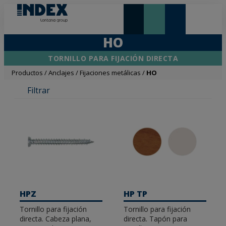
NOVEDADES Y DESTACADOS
LONTANA GROUP
HO
TORNILLO PARA FIJACIÓN DIRECTA
Productos
/
Anclajes
/
Fijaciones metálicas
/
HO
Filtrar
HPZ
HP TP
Tornillo para fijación
Tornillo para fijación
directa. Cabeza plana,
directa. Tapón para